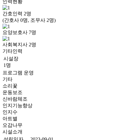
인력현황
간호인력
2
명
(간호사 0명, 조무사 2명)
요양보호사
7
명
사회복지사
2
명
기타인력
시설장
1명
프로그램 운영
기타
소리꽃
운동보조
신바람체조
인지기능향상
인지수
아트별
오감나무
시설소개
설립일자
2023-09-01