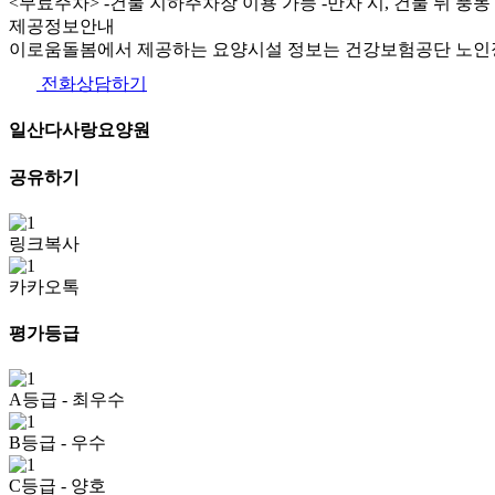
<무료주차> -건물 지하주차장 이용 가능 -만차 시, 건물 뒤 풍
제공정보안내
이로움돌봄에서 제공하는 요양시설 정보는 건강보험공단 노인장
전화상담하기
일산다사랑요양원
공유하기
링크복사
카카오톡
평가등급
A등급
- 최우수
B등급
- 우수
C등급
- 양호