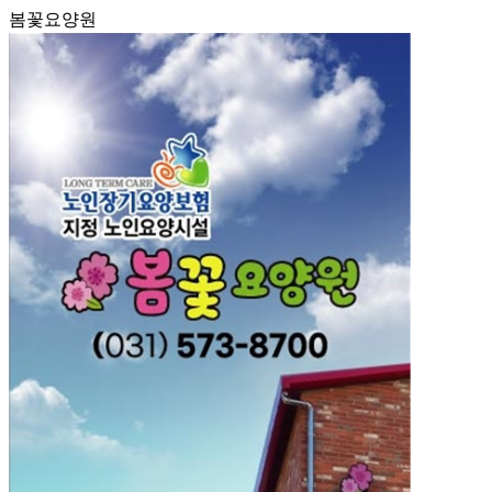
봄꽃요양원