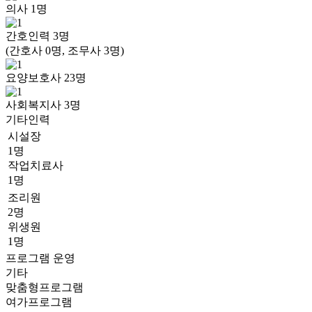
의사
1
명
간호인력
3
명
(간호사 0명, 조무사 3명)
요양보호사
23
명
사회복지사
3
명
기타인력
시설장
1명
작업치료사
1명
조리원
2명
위생원
1명
프로그램 운영
기타
맞춤형프로그램
여가프로그램