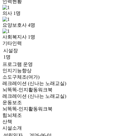
인력현황
의사
1
명
요양보호사
4
명
사회복지사
1
명
기타인력
시설장
1명
프로그램 운영
인지기능향상
소도구체조(여가)
레크레이션 (신나는 노래교실)
뇌똑똑-인지활동워크북
레크레이션 (신나는 노래교실)
운동보조
뇌똑똑-인지활동워크북
힘뇌체조
산책
시설소개
설립일자
2026-06-01