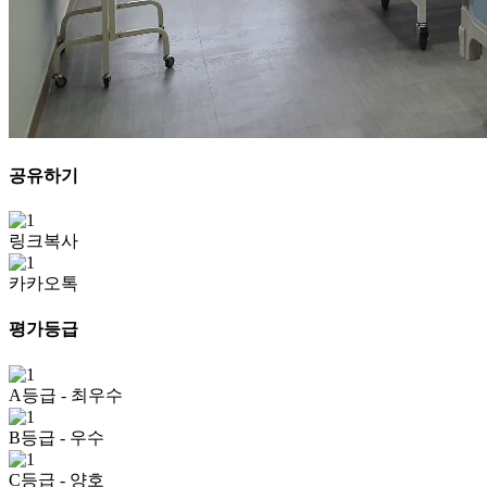
공유하기
링크복사
카카오톡
평가등급
A등급
- 최우수
B등급
- 우수
C등급
- 양호