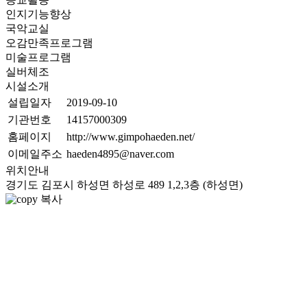
인지기능향상
국악교실
오감만족프로그램
미술프로그램
실버체조
시설소개
설립일자
2019-09-10
기관번호
14157000309
홈페이지
http://www.gimpohaeden.net/
이메일주소
haeden4895@naver.com
위치안내
경기도 김포시 하성면 하성로 489 1,2,3층 (하성면)
복사