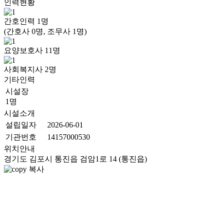
인력현황
간호인력
1
명
(간호사 0명, 조무사 1명)
요양보호사
11
명
사회복지사
2
명
기타인력
시설장
1명
시설소개
설립일자
2026-06-01
기관번호
14157000530
위치안내
경기도 김포시 통진읍 검암1로 14 (통진읍)
복사