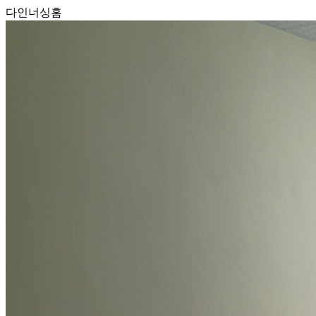
다인너싱홈