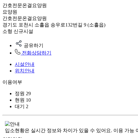
간호전문온결요양원
요양원
간호전문온결요양원
경기도 포천시 소흘읍 송우로132번길 9 (소흘읍)
소형
신규시설
공유하기
전화상담하기
시설안내
위치안내
이용여부
정원
29
현원
10
대기
2
입소현황은 실시간 정보와 차이가 있을 수 있어요. 이용 가능 