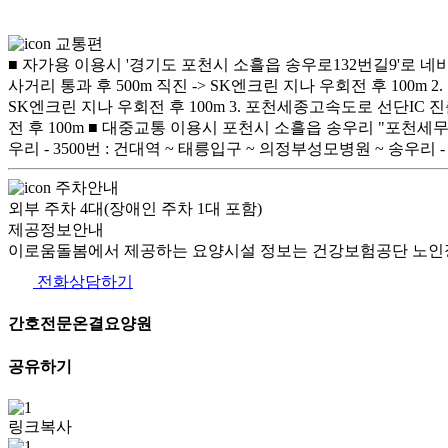
교통편
■ 자가용 이용시 '경기도 포천시 소흘읍 송우로132번길9'로 네비
사거리 통과 후 500m 직진 -> SK엔크린 지나 우회전 후 100
SK엔크린 지나 우회전 후 100m 3. 포천세종고속도로 선단IC 진
전 후 100m ■ 대중교통 이용시 포천시 소흘읍 송우리 "포천세무서" 
우리 - 3500번 : 건대역 ~ 태릉입구 ~ 의정부성모병원 ~ 송우리 
주차안내
외부 주차 4대(장애인 주차 1대 포함)
제공정보안내
이로움돌봄에서 제공하는 요양시설 정보는 건강보험공단 노인장
전화상담하기
간호전문온결요양원
공유하기
링크복사