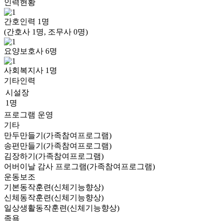
인력현황
간호인력
1
명
(간호사 1명, 조무사 0명)
요양보호사
6
명
사회복지사
1
명
기타인력
시설장
1명
프로그램 운영
기타
만두만들기(가족참여프로그램)
송편만들기(가족참여프로그램)
김장하기(가족참여프로그램)
어버이날 감사 프로그램(가족참여프로그램)
운동보조
기본동작훈련(신체기능향상)
신체동작훈련(신체기능향상)
일상생활동작훈련(신체기능향상)
족욕