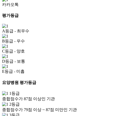
카카오톡
평가등급
A등급
- 최우수
B등급
- 우수
C등급
- 양호
D등급
- 보통
E등급
- 미흡
요양병원 평가등급
1등급
종합점수가 87점 이상인 기관
2등급
종합점수가 79점 이상 ~ 87점 미만인 기관
3등급