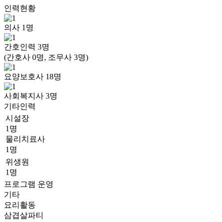
인력현황
의사
1
명
간호인력
3
명
(간호사 0명, 조무사 3명)
요양보호사
18
명
사회복지사
3
명
기타인력
시설장
1명
물리치료사
1명
위생원
1명
프로그램 운영
기타
요리활동
삼겹살파티