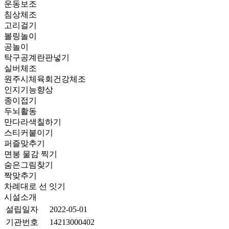
운동보조
침상체조
고리걸기
볼링놀이
공놀이
탁구공계란판넣기
실버체조
원주시체육회건강체조
인지기능향상
종이접기
두뇌활동
만다라색칠하기
스티커붙이기
퍼즐맞추기
면봉 물감 찍기
숨은그림찾기
짝맞추기
차례대로 선 잇기
시설소개
설립일자
2022-05-01
기관번호
14213000402