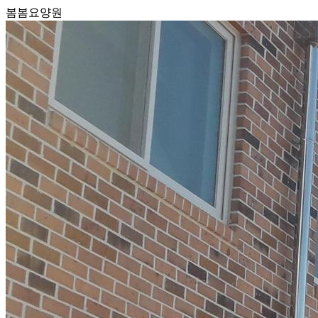
봄봄요양원