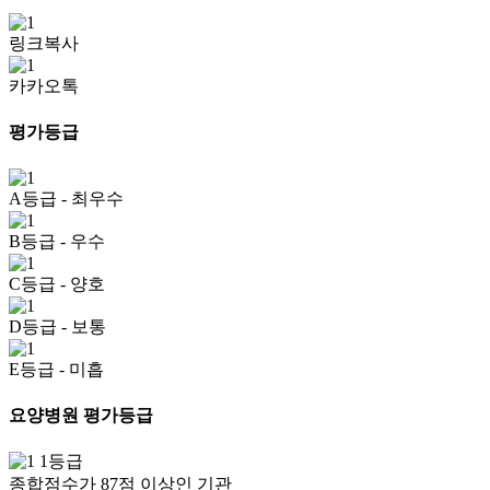
링크복사
카카오톡
평가등급
A등급
- 최우수
B등급
- 우수
C등급
- 양호
D등급
- 보통
E등급
- 미흡
요양병원 평가등급
1등급
종합점수가 87점 이상인 기관