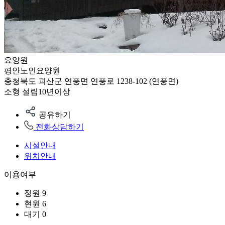
요양원
평안노인요양원
충청북도 괴산군 연풍면 연풍로 1238-102 (연풍면)
소형
설립10년이상
공유하기
전화상담하기
시설안내
위치안내
이용여부
정원
9
현원
6
대기
0