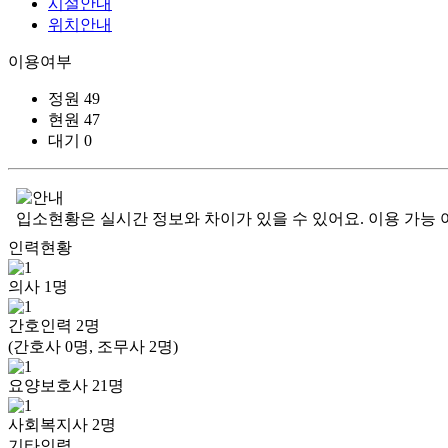
시설안내
위치안내
이용여부
정원
49
현원
47
대기
0
입소현황은 실시간 정보와 차이가 있을 수 있어요. 이용 가능 
인력현황
의사
1
명
간호인력
2
명
(간호사 0명, 조무사 2명)
요양보호사
21
명
사회복지사
2
명
기타인력