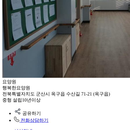
요양원
행복한요양원
전북특별자치도 군산시 옥구읍 수산길 71-21 (옥구읍)
중형
설립10년이상
공유하기
전화상담하기