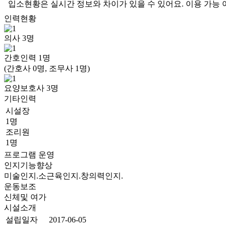
입소현황은 실시간 정보와 차이가 있을 수 있어요. 이용 가능 
인력현황
의사
3
명
간호인력
1
명
(간호사 0명, 조무사 1명)
요양보호사
3
명
기타인력
시설장
1명
조리원
1명
프로그램 운영
인지기능향상
미술인지.소근육인지.창의력인지.
운동보조
신체및 여가
시설소개
설립일자
2017-06-05