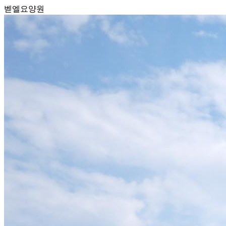
벧엘요양원