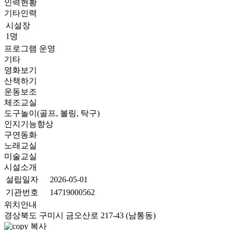
인력현황
기타인력
시설장
1명
프로그램 운영
기타
영화보기
산책하기
운동보조
체조교실
도구놀이(골프, 볼링, 탁구)
인지기능향상
구연동화
노래교실
미술교실
시설소개
설립일자
2026-05-01
기관번호
14719000562
위치안내
경상북도 구미시 금오산로 217-43 (남통동)
복사