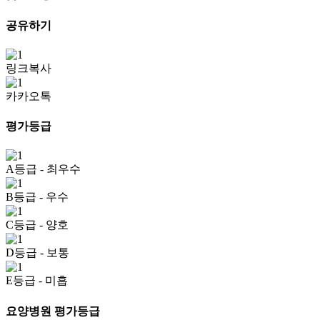
공유하기
링크복사
카카오톡
평가등급
A등급
- 최우수
B등급
- 우수
C등급
- 양호
D등급
- 보통
E등급
- 미흡
요양병원 평가등급