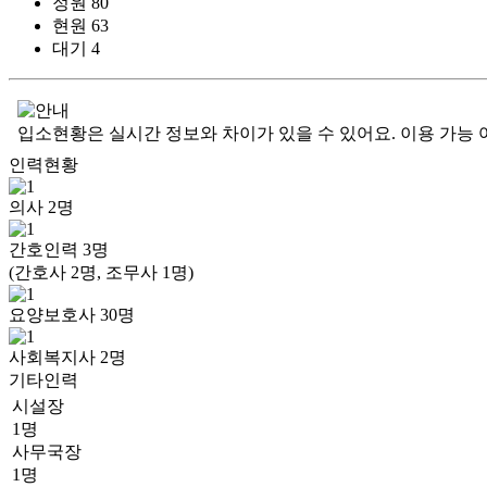
정원
80
현원
63
대기
4
입소현황은 실시간 정보와 차이가 있을 수 있어요. 이용 가능 
인력현황
의사
2
명
간호인력
3
명
(간호사 2명, 조무사 1명)
요양보호사
30
명
사회복지사
2
명
기타인력
시설장
1명
사무국장
1명