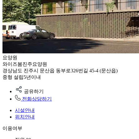
요양원
와이즈봄진주요양원
경상남도 진주시 문산읍 동부로326번길 45-4 (문산읍)
중형
설립5년이내
공유하기
전화상담하기
시설안내
위치안내
이용여부