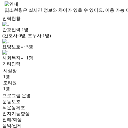
입소현황은 실시간 정보와 차이가 있을 수 있어요. 이용 가능 
인력현황
간호인력
1
명
(간호사 0명, 조무사 1명)
요양보호사
5
명
사회복지사
1
명
기타인력
시설장
1명
조리원
1명
프로그램 운영
운동보조
뇌운동체조
인지기능향상
전례/회상
음악/신체