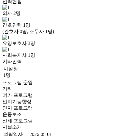
인력현황
의사
2
명
간호인력
1
명
(간호사 0명, 조무사 1명)
요양보호사
3
명
사회복지사
1
명
기타인력
시설장
1명
프로그램 운영
기타
여가 프로그램
인지기능향상
인지 프로그램
운동보조
신체 프로그램
시설소개
설립일자
2026-05-01