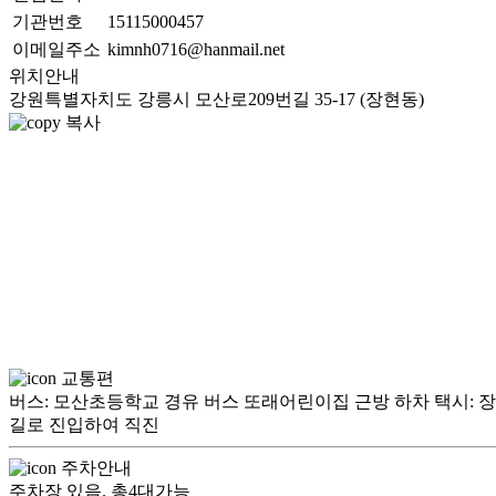
기관번호
15115000457
이메일주소
kimnh0716@hanmail.net
위치안내
강원특별자치도 강릉시 모산로209번길 35-17 (장현동)
복사
교통편
버스: 모산초등학교 경유 버스 또래어린이집 근방 하차 택시: 
길로 진입하여 직진
주차안내
주차장 있음. 총4대가능