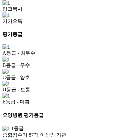
링크복사
카카오톡
평가등급
A등급
- 최우수
B등급
- 우수
C등급
- 양호
D등급
- 보통
E등급
- 미흡
요양병원 평가등급
1등급
종합점수가 87점 이상인 기관