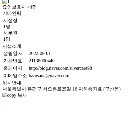
요양보호사
44
명
기타인력
시설장
1명
사무원
1명
시설소개
설립일자
2022-09-01
기관번호
21138000440
홈페이지
http://blog.naver.com/silvercare98
이메일주소
harusana@naver.com
위치안내
서울특별시 은평구 서오릉로25길 16 지하층좌호 (구산동)
복사