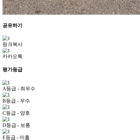
공유하기
링크복사
카카오톡
평가등급
A등급
- 최우수
B등급
- 우수
C등급
- 양호
D등급
- 보통
E등급
- 미흡