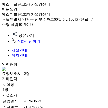
에스더블유135재가요양센터
방문요양
에스더블유135재가요양센터
서울특별시 양천구 남부순환로60길 5-2 102호 (신월동)
소형
설립10년이내
공유하기
전화상담하기
시설안내
위치안내
인력현황
요양보호사
12
명
기타인력
시설장
1명
시설소개
설립일자
2019-08-29
기관번호
21147000396