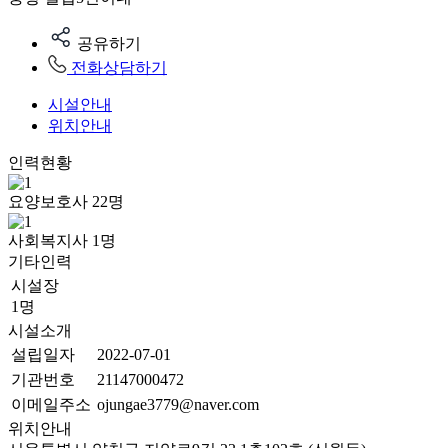
공유하기
전화상담하기
시설안내
위치안내
인력현황
요양보호사
22
명
사회복지사
1
명
기타인력
시설장
1명
시설소개
설립일자
2022-07-01
기관번호
21147000472
이메일주소
ojungae3779@naver.com
위치안내