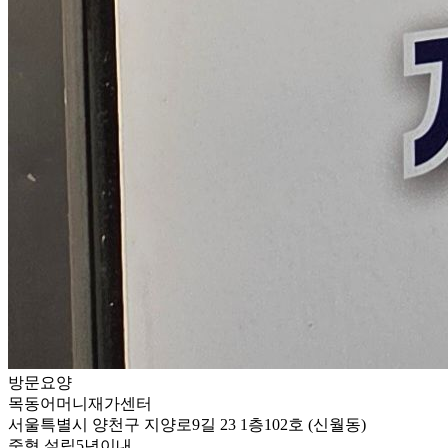
방문요양
목동어머니재가센터
서울특별시 양천구 지양로9길 23 1층102호 (신월동)
중형
설립5년이내