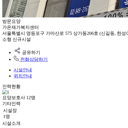
방문요양
가온재가복지센터
서울특별시 영등포구 가마산로 575 상가동206호 (신길동, 한성
소형
신규시설
공유하기
전화상담하기
시설안내
위치안내
인력현황
요양보호사
12
명
기타인력
시설장
1명
시설소개