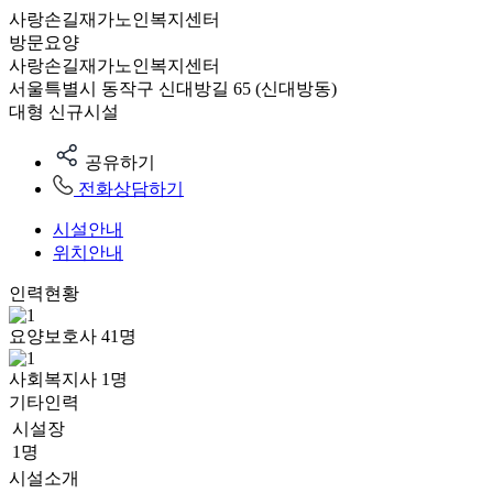
사랑손길재가노인복지센터
방문요양
사랑손길재가노인복지센터
서울특별시 동작구 신대방길 65 (신대방동)
대형
신규시설
공유하기
전화상담하기
시설안내
위치안내
인력현황
요양보호사
41
명
사회복지사
1
명
기타인력
시설장
1명
시설소개