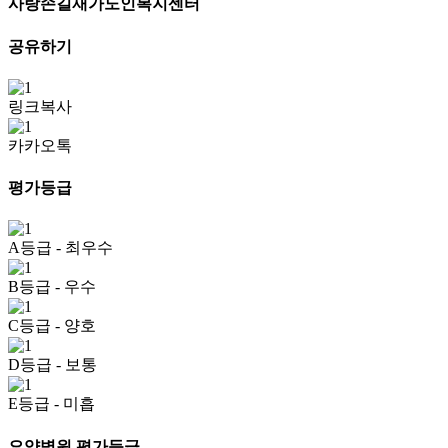
사랑손길재가노인복지센터
공유하기
링크복사
카카오톡
평가등급
A등급
- 최우수
B등급
- 우수
C등급
- 양호
D등급
- 보통
E등급
- 미흡
요양병원 평가등급