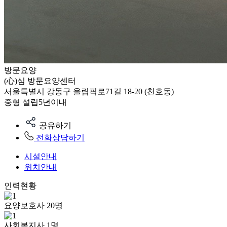
방문요양
(心)심 방문요양센터
서울특별시 강동구 올림픽로71길 18-20 (천호동)
중형
설립5년이내
공유하기
전화상담하기
시설안내
위치안내
인력현황
요양보호사
20
명
사회복지사
1
명