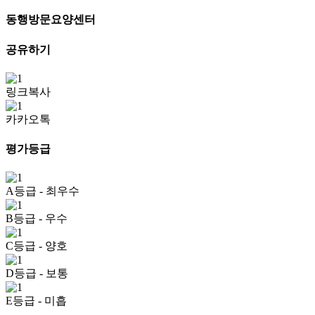
동행방문요양센터
공유하기
링크복사
카카오톡
평가등급
A등급
- 최우수
B등급
- 우수
C등급
- 양호
D등급
- 보통
E등급
- 미흡