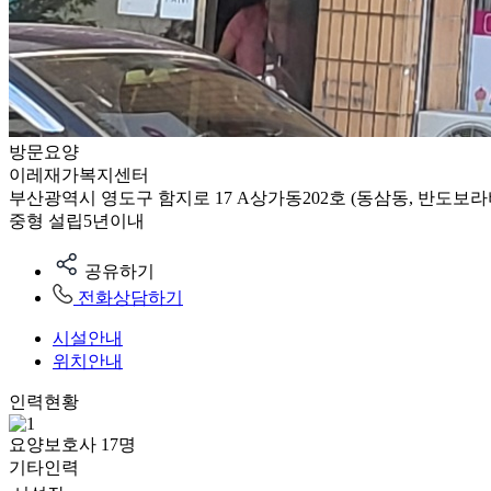
방문요양
이레재가복지센터
부산광역시 영도구 함지로 17 A상가동202호 (동삼동, 반도보
중형
설립5년이내
공유하기
전화상담하기
시설안내
위치안내
인력현황
요양보호사
17
명
기타인력