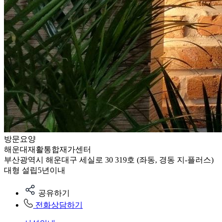
방문요양
해운대재활통합재가센터
부산광역시 해운대구 세실로 30 319호 (좌동, 경동 지-플러스)
대형
설립5년이내
공유하기
전화상담하기