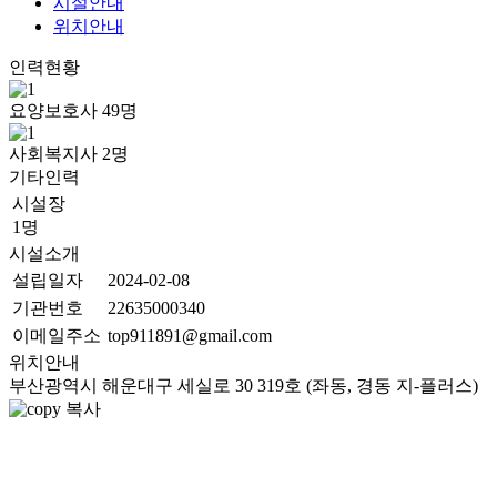
시설안내
위치안내
인력현황
요양보호사
49
명
사회복지사
2
명
기타인력
시설장
1명
시설소개
설립일자
2024-02-08
기관번호
22635000340
이메일주소
top911891@gmail.com
위치안내
부산광역시 해운대구 세실로 30 319호 (좌동, 경동 지-플러스)
복사