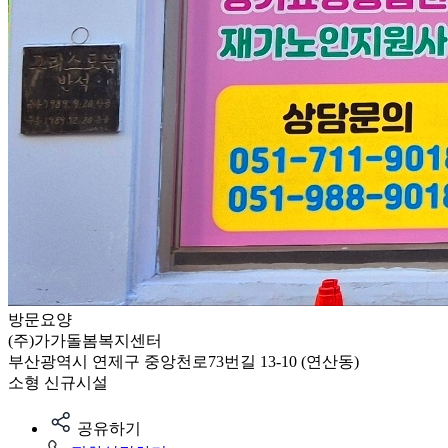
방문요양
(주)가가돌봄복지센터
부산광역시 연제구 중앙천로73번길 13-10 (연산동)
소형
신규시설
공유하기