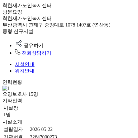
착한재가노인복지센터
방문요양
착한재가노인복지센터
부산광역시 연제구 중앙대로 1078 1407호 (연산동)
중형
신규시설
공유하기
전화상담하기
시설안내
위치안내
인력현황
요양보호사
15
명
기타인력
시설장
1명
시설소개
설립일자
2026-05-22
기관번호
22647000273