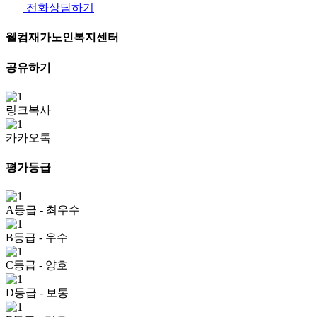
전화상담하기
웰컴재가노인복지센터
공유하기
링크복사
카카오톡
평가등급
A등급
- 최우수
B등급
- 우수
C등급
- 양호
D등급
- 보통