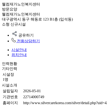
웰컴재가노인복지센터
방문요양
웰컴재가노인복지센터
대구광역시 동구 해동로 123 B1층 (입석동)
소형
신규시설
공유하기
전화상담하기
시설안내
위치안내
인력현황
기타인력
시설장
1명
시설소개
설립일자
2026-05-01
기관번호
22714000749
홈페이지
http://www.silvercarekorea.com/silver/detail.php?uid=