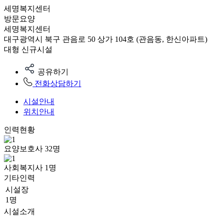
세명복지센터
방문요양
세명복지센터
대구광역시 북구 관음로 50 상가 104호 (관음동, 한신아파트)
대형
신규시설
공유하기
전화상담하기
시설안내
위치안내
인력현황
요양보호사
32
명
사회복지사
1
명
기타인력
시설장
1명
시설소개