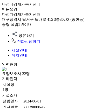
다정다감재가복지센터
방문요양
다정다감재가복지센터
대구광역시 달서구 월배로 415 3층302호 (송현동)
중형
설립5년이내
공유하기
전화상담하기
시설안내
위치안내
인력현황
요양보호사
22
명
기타인력
시설장
1명
시설소개
설립일자
2024-06-01
기관번호
22729000696