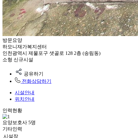
방문요양
하모니재가복지센터
인천광역시 제물포구 샛골로 128 2층 (송림동)
소형
신규시설
공유하기
전화상담하기
시설안내
위치안내
인력현황
요양보호사
5
명
기타인력
시설장