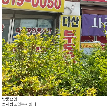
방문요양
큰사랑노인복지센터