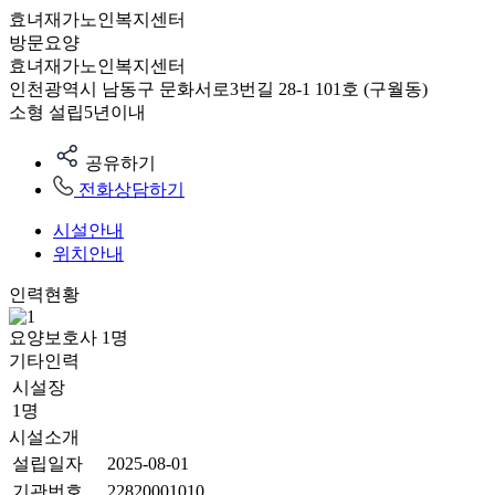
효녀재가노인복지센터
방문요양
효녀재가노인복지센터
인천광역시 남동구 문화서로3번길 28-1 101호 (구월동)
소형
설립5년이내
공유하기
전화상담하기
시설안내
위치안내
인력현황
요양보호사
1
명
기타인력
시설장
1명
시설소개
설립일자
2025-08-01
기관번호
22820001010