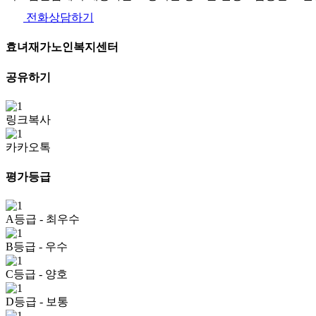
전화상담하기
효녀재가노인복지센터
공유하기
링크복사
카카오톡
평가등급
A등급
- 최우수
B등급
- 우수
C등급
- 양호
D등급
- 보통