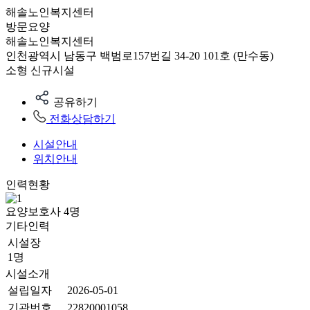
해솔노인복지센터
방문요양
해솔노인복지센터
인천광역시 남동구 백범로157번길 34-20 101호 (만수동)
소형
신규시설
공유하기
전화상담하기
시설안내
위치안내
인력현황
요양보호사
4
명
기타인력
시설장
1명
시설소개
설립일자
2026-05-01
기관번호
22820001058