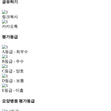
공유하기
링크복사
카카오톡
평가등급
A등급
- 최우수
B등급
- 우수
C등급
- 양호
D등급
- 보통
E등급
- 미흡
요양병원 평가등급