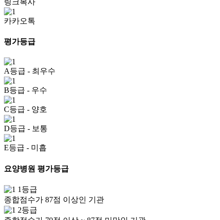
링크복사
카카오톡
평가등급
A등급
- 최우수
B등급
- 우수
C등급
- 양호
D등급
- 보통
E등급
- 미흡
요양병원 평가등급
1등급
종합점수가 87점 이상인 기관
2등급