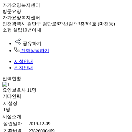
가가요양복지센터
방문요양
가가요양복지센터
인천광역시 검단구 검단로623번길 9 3층301호 (마전동)
소형
설립10년이내
공유하기
전화상담하기
시설안내
위치안내
인력현황
요양보호사
11
명
기타인력
시설장
1명
시설소개
설립일자
2019-12-09
기관번호
22826000469