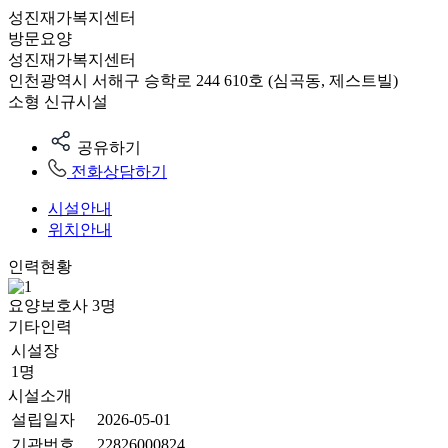
성진재가복지센터
방문요양
성진재가복지센터
인천광역시 서해구 승학로 244 610호 (심곡동, 제스트빌)
소형
신규시설
공유하기
전화상담하기
시설안내
위치안내
인력현황
요양보호사
3
명
기타인력
시설장
1명
시설소개
설립일자
2026-05-01
기관번호
22826000824