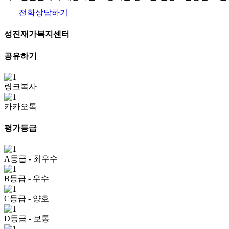
전화상담하기
성진재가복지센터
공유하기
링크복사
카카오톡
평가등급
A등급
- 최우수
B등급
- 우수
C등급
- 양호
D등급
- 보통