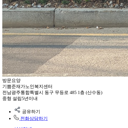
방문요양
기쁨준재가노인복지센터
전남광주통합특별시 동구 무등로 485 1층 (산수동)
중형
설립5년이내
공유하기
전화상담하기