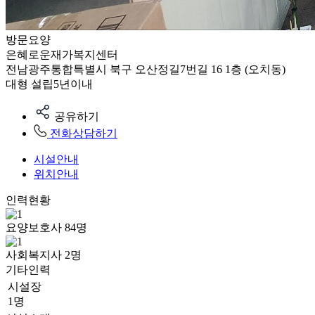
방문요양
은혜로운재가복지센터
전남광주통합특별시 북구 오산정길7번길 16 1층 (오치동)
대형
설립5년이내
공유하기
전화상담하기
시설안내
위치안내
인력현황
요양보호사
84
명
사회복지사
2
명
기타인력
시설장
1명