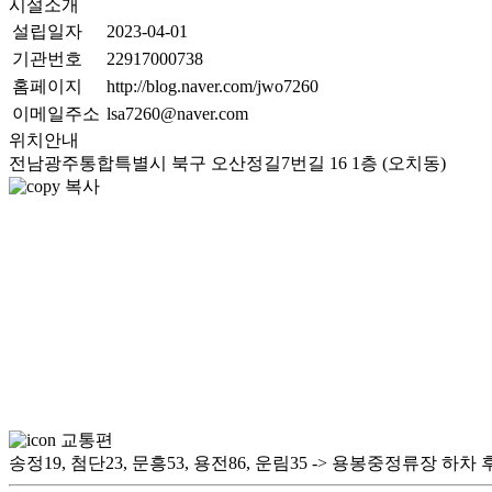
시설소개
설립일자
2023-04-01
기관번호
22917000738
홈페이지
http://blog.naver.com/jwo7260
이메일주소
lsa7260@naver.com
위치안내
전남광주통합특별시 북구 오산정길7번길 16 1층 (오치동)
복사
교통편
송정19, 첨단23, 문흥53, 용전86, 운림35 -> 용봉중정류장 하차 