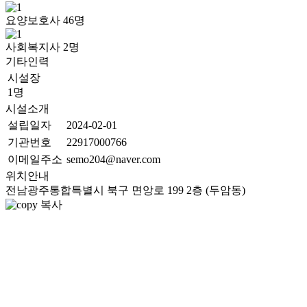
요양보호사
46
명
사회복지사
2
명
기타인력
시설장
1명
시설소개
설립일자
2024-02-01
기관번호
22917000766
이메일주소
semo204@naver.com
위치안내
전남광주통합특별시 북구 면앙로 199 2층 (두암동)
복사