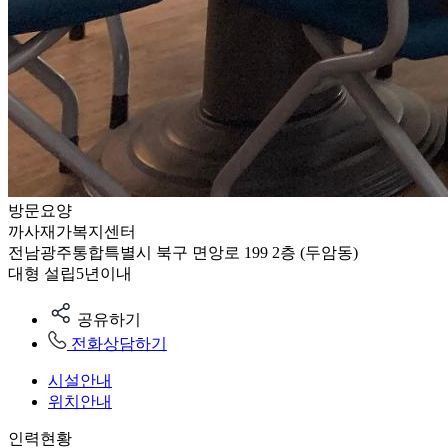
방문요양
까사재가복지센터
전남광주통합특별시 북구 면앙로 199 2층 (두암동)
대형
설립5년이내
공유하기
전화상담하기
시설안내
위치안내
인력현황