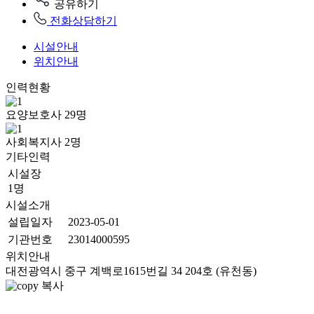
공유하기
전화상담하기
시설안내
위치안내
인력현황
요양보호사
29
명
사회복지사
2
명
기타인력
시설장
1명
시설소개
설립일자
2023-05-01
기관번호
23014000595
위치안내
대전광역시 중구 계백로1615번길 34 204호 (유천동)
복사