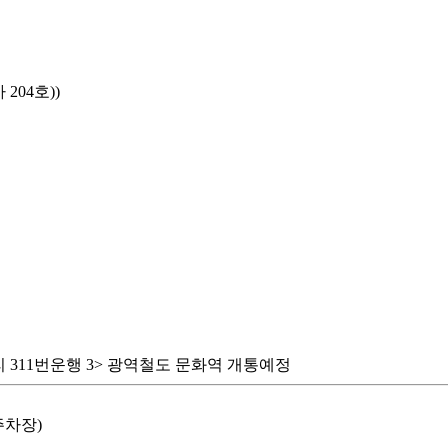
204호))
리 311번운행 3> 광역철도 문화역 개통예정
주차장)