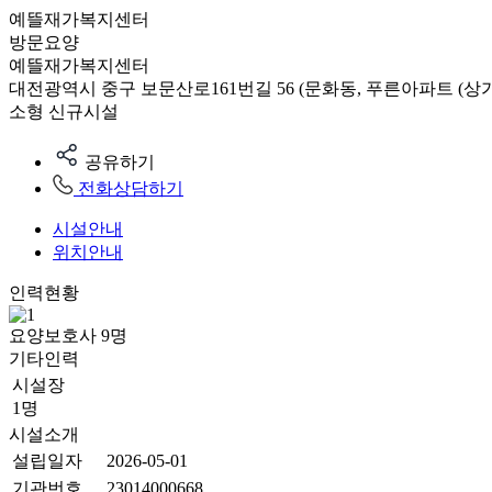
예뜰재가복지센터
방문요양
예뜰재가복지센터
대전광역시 중구 보문산로161번길 56 (문화동, 푸른아파트 (상가 
소형
신규시설
공유하기
전화상담하기
시설안내
위치안내
인력현황
요양보호사
9
명
기타인력
시설장
1명
시설소개
설립일자
2026-05-01
기관번호
23014000668