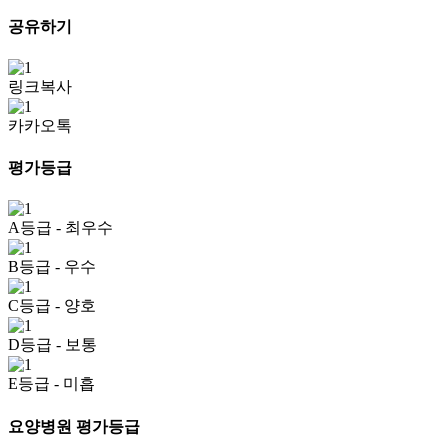
공유하기
링크복사
카카오톡
평가등급
A등급
- 최우수
B등급
- 우수
C등급
- 양호
D등급
- 보통
E등급
- 미흡
요양병원 평가등급