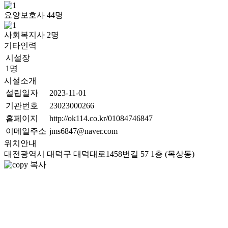
요양보호사
44
명
사회복지사
2
명
기타인력
시설장
1명
시설소개
설립일자
2023-11-01
기관번호
23023000266
홈페이지
http://ok114.co.kr/01084746847
이메일주소
jms6847@naver.com
위치안내
대전광역시 대덕구 대덕대로1458번길 57 1층 (목상동)
복사