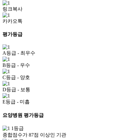
링크복사
카카오톡
평가등급
A등급
- 최우수
B등급
- 우수
C등급
- 양호
D등급
- 보통
E등급
- 미흡
요양병원 평가등급
1등급
종합점수가 87점 이상인 기관