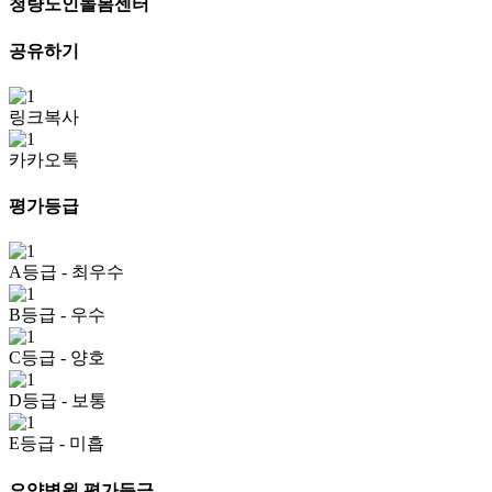
청량노인돌봄센터
공유하기
링크복사
카카오톡
평가등급
A등급
- 최우수
B등급
- 우수
C등급
- 양호
D등급
- 보통
E등급
- 미흡
요양병원 평가등급