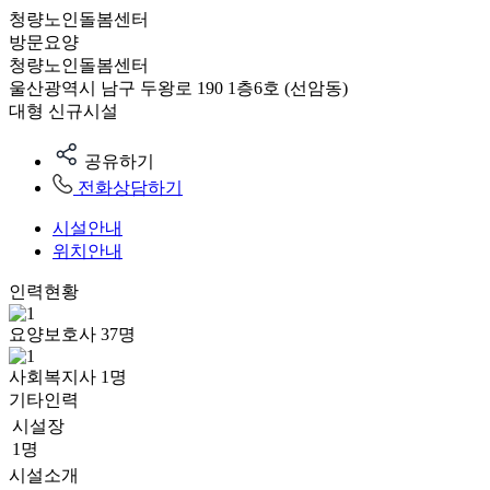
청량노인돌봄센터
방문요양
청량노인돌봄센터
울산광역시 남구 두왕로 190 1층6호 (선암동)
대형
신규시설
공유하기
전화상담하기
시설안내
위치안내
인력현황
요양보호사
37
명
사회복지사
1
명
기타인력
시설장
1명
시설소개