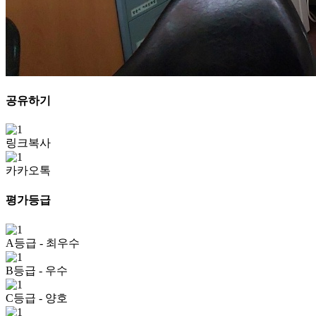
공유하기
링크복사
카카오톡
평가등급
A등급
- 최우수
B등급
- 우수
C등급
- 양호