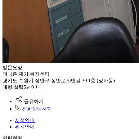
방문요양
더나은 재가 복지센터
경기도 수원시 장안구 장안로76번길 30 1층 (정자동)
대형
설립5년이내
공유하기
전화상담하기
시설안내
위치안내
인력현황