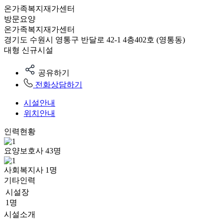
온가족복지재가센터
방문요양
온가족복지재가센터
경기도 수원시 영통구 반달로 42-1 4층402호 (영통동)
대형
신규시설
공유하기
전화상담하기
시설안내
위치안내
인력현황
요양보호사
43
명
사회복지사
1
명
기타인력
시설장
1명
시설소개