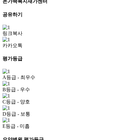
온가족복지재가센터
공유하기
링크복사
카카오톡
평가등급
A등급
- 최우수
B등급
- 우수
C등급
- 양호
D등급
- 보통
E등급
- 미흡
요양병원 평가등급